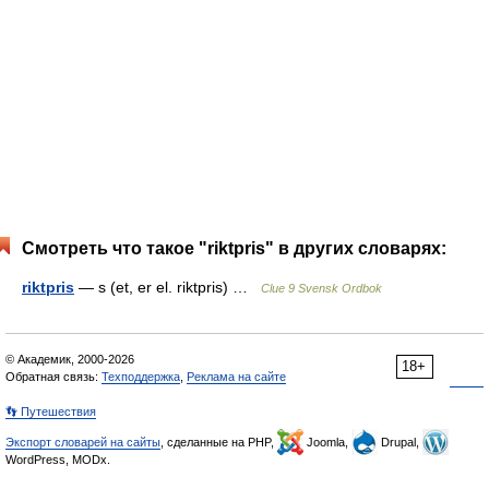
Смотреть что такое "riktpris" в других словарях:
riktpris
— s (et, er el. riktpris) …
Clue 9 Svensk Ordbok
© Академик, 2000-2026
18+
Обратная связь:
Техподдержка
,
Реклама на сайте
👣 Путешествия
Экспорт словарей на сайты
, сделанные на PHP,
Joomla,
Drupal,
WordPress, MODx.