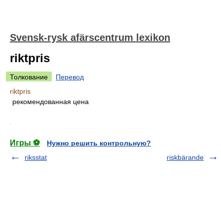
Svensk-rysk afärscentrum lexikon
riktpris
Толкование
Перевод
riktpris
рекомендованная цена
.
Игры ⚽
Нужно решить контрольную?
riksstat
riskbärande